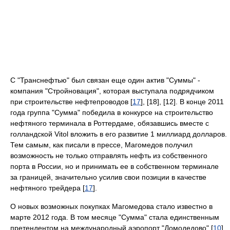
С "Транснефтью" был связан еще один актив "Суммы" -
компания "Стройновация", которая выступала подрядчиком
при строительстве нефтепроводов [
17
], [18], [12]. В конце 2011
года группа "Сумма" победила в конкурсе на строительство
нефтяного терминала в Роттердаме, обязавшись вместе с
голландской Vitol вложить в его развитие 1 миллиард долларов.
Тем самым, как писали в прессе, Магомедов получил
возможность не только отправлять нефть из собственного
порта в России, но и принимать ее в собственном терминале
за границей, значительно усилив свои позиции в качестве
нефтяного трейдера [
17
].
О новых возможных покупках Магомедова стало известно в
марте 2012 года. В том месяце "Сумма" стала единственным
претендентом на международный аэропорт "Домодедово" [
10
],