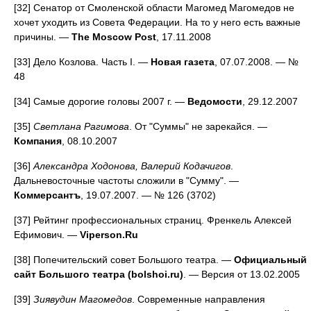
[32] Сенатор от Смоленской области Магомед Магомедов не
хочет уходить из Совета Федерации. На то у него есть важные
причины. —
The Moscow Post
, 17.11.2008
[33] Дело Козлова. Часть I. —
Новая газета
, 07.07.2008. — №
48
[34] Самые дорогие головы 2007 г. —
Ведомости
, 29.12.2007
[35]
Светлана Рагимова
. От "Суммы" не зарекайся. —
Компания
, 08.10.2007
[36]
Александра Ходонова, Валерий Кодачигов
.
Дальневосточные частоты сложили в "Сумму". —
Коммерсантъ
, 19.07.2007. — № 126 (3702)
[37] Рейтинг профессиональных страниц. Френкель Алексей
Ефимович. —
Viperson.Ru
[38] Попечительский совет Большого театра. —
Официальный
сайт Большого театра (bolshoi.ru)
. — Версия от 13.02.2005
[39]
Зиявудин Магомедов
. Современные направления