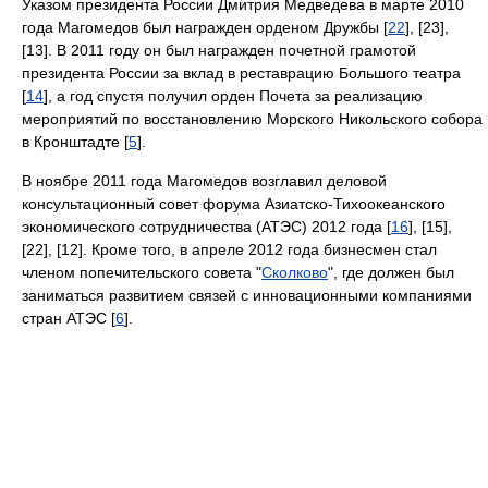
Указом президента России Дмитрия Медведева в марте 2010
года Магомедов был награжден орденом Дружбы [
22
], [23],
[13]. В 2011 году он был награжден почетной грамотой
президента России за вклад в реставрацию Большого театра
[
14
], а год спустя получил орден Почета за реализацию
мероприятий по восстановлению Морского Никольского собора
в Кронштадте [
5
].
В ноябре 2011 года Магомедов возглавил деловой
консультационный совет форума Азиатско-Тихоокеанского
экономического сотрудничества (АТЭС) 2012 года [
16
], [15],
[22], [12]. Кроме того, в апреле 2012 года бизнесмен стал
членом попечительского совета "
Сколково
", где должен был
заниматься развитием связей с инновационными компаниями
стран АТЭС [
6
].