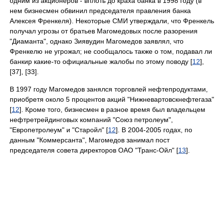
одним из акционеров - вплоть до краха банка в 1998 году (в
нем бизнесмен обвинил председателя правления банка
Алексея Френкеля). Некоторые СМИ утверждали, что Френкель
получал угрозы от братьев Магомедовых после разорения
"Диаманта", однако Зиявудин Магомедов заявлял, что
Френкелю не угрожал; не сообщалось также о том, подавал ли
банкир какие-то официальные жалобы по этому поводу [
12
],
[37], [33].
В 1997 году Магомедов занялся торговлей нефтепродуктами,
приобретя около 5 процентов акций "Нижневартовскнефтегаза"
[
12
]. Кроме того, бизнесмен в разное время был владельцем
нефтретрейдинговых компаний "Союз петролеум",
"Европетролеум" и "Старойл" [
12
]. В 2004-2005 годах, по
данным "Коммерсанта", Магомедов занимал пост
председателя совета директоров ОАО "Транс-Ойл" [
13
].