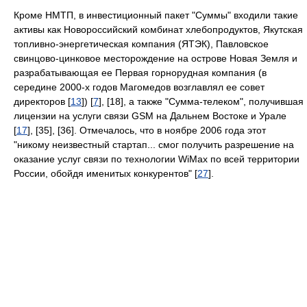
Кроме НМТП, в инвестиционный пакет "Суммы" входили такие
активы как Новороссийский комбинат хлебопродуктов, Якутская
топливно-энергетическая компания (ЯТЭК), Павловское
свинцово-цинковое месторождение на острове Новая Земля и
разрабатывающая ее Первая горнорудная компания (в
середине 2000-х годов Магомедов возглавлял ее совет
директоров [
13
]) [
7
], [18], а также "Сумма-телеком", получившая
лицензии на услуги связи GSM на Дальнем Востоке и Урале
[
17
], [35], [36]. Отмечалось, что в ноябре 2006 года этот
"никому неизвестный стартап... смог получить разрешение на
оказание услуг связи по технологии WiMax по всей территории
России, обойдя именитых конкурентов" [
27
].