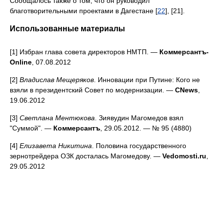
Сообщалось также о том, что он руководил
благотворительными проектами в Дагестане [
22
], [21].
Использованные материалы
[1] Избран глава совета директоров НМТП. —
Коммерсантъ-
Online
, 07.08.2012
[2]
Владислав Мещеряков
. Инновации при Путине: Кого не
взяли в президентский Совет по модернизации. —
CNews
,
19.06.2012
[3]
Светлана Ментюкова
. Зиявудин Магомедов взял
"Суммой". —
Коммерсантъ
, 29.05.2012. — № 95 (4880)
[4]
Елизавета Никитина
. Половина государственного
зернотрейдера ОЗК досталась Магомедову. —
Vedomosti.ru
,
29.05.2012