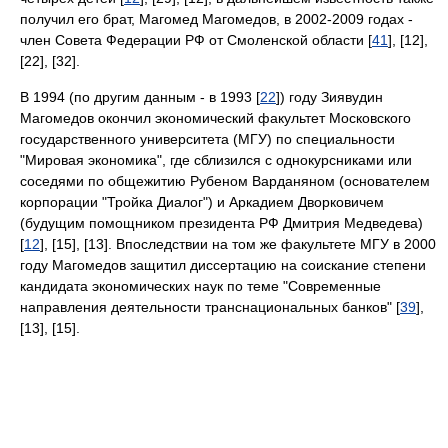
получил его брат, Магомед Магомедов, в 2002-2009 годах -
член Совета Федерации РФ от Смоленской области [
41
], [12],
[22], [32].
В 1994 (по другим данным - в 1993 [
22
]) году Зиявудин
Магомедов окончил экономический факультет Московского
государственного университета (МГУ) по специальности
"Мировая экономика", где сблизился с однокурсниками или
соседями по общежитию Рубеном Варданяном (основателем
корпорации "Тройка Диалог") и Аркадием Дворковичем
(будущим помощником президента РФ Дмитрия Медведева)
[
12
], [15], [13]. Впоследствии на том же факультете МГУ в 2000
году Магомедов защитил диссертацию на соискание степени
кандидата экономических наук по теме "Современные
направления деятельности транснациональных банков" [
39
],
[13], [15].