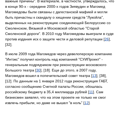
важные причины". В материале, в частности, утверждалось, что
в конце 90-х - середине 2000-х годов Зиявудин и Магомед
Магомедовы были связаны с дагестанской мафией и могли
быть причастны к скандалу о хищении средств "Лукойла",
выделенных на реконструкцию соединяющей Белоруссию со
Смоленском, Вязьмой и Московской областью "Старой
Смоленской дороги". В 2010 году Магомедовы выиграли в суде
против издания иск о защите чести и деловой репутации [
26
],
[32].
В июле 2009 года Магомедов через девелоперскую компанию
"Интэкс" получил контроль над компанией "СУИПроект" -
генеральным подрядчиком при реконструкции московского
Большого театра [
30
], [18]. Еще до этого, в 2007 году,
Магомедов вошел в попечительский совет театра [
13
], [38],
[12]. По данным на 1 января 2012 года реконструкция ГАБТ,
согласно сообщению Счетной палаты России, обошлась
российскому бюджету в 35,4 миллиарда рублей [
11
]. Сам
бизнесмен заявлял, что на этом проекте не только не смог
извлечь прибыли, но даже не вышел "в ноль" [
12
].