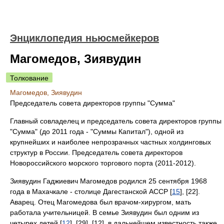
Энциклопедия ньюсмейкеров
Магомедов, Зиявудин
Толкование
Магомедов, Зиявудин
Председатель совета директоров группы "Сумма"
Главный совладелец и председатель совета директоров группы
"Сумма" (до 2011 года - "Суммы Капитал"), одной из
крупнейших и наиболее непрозрачных частных холдинговых
структур в России. Председатель совета директоров
Новороссийского морского торгового порта (2011-2012).
Зиявудин Гаджиевич Магомедов родился 25 сентября 1968
года в Махачкале - столице Дагестанской АССР [
15
], [22].
Аварец. Отец Магомедова был врачом-хирургом, мать
работала учительницей. В семье Зиявудин был одним из
четырех детей [
12
], [29], [12], в дальнейшем известность также