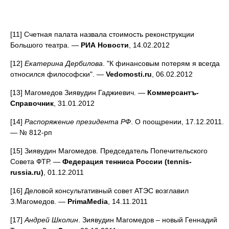
[11] Счетная палата назвала стоимость реконструкции
Большого театра. —
РИА Новости
, 14.02.2012
[12]
Екатерина Дербилова
. "К финансовым потерям я всегда
относился философски". —
Vedomosti.ru
, 06.02.2012
[13] Магомедов Зиявудин Гаджиевич. —
Коммерсантъ-
Справочник
, 31.01.2012
[14]
Распоряжение президента РФ
. О поощрении, 17.12.2011.
— № 812-рп
[15] Зиявудин Магомедов. Председатель Попечительского
Совета ФТР. —
Федерация тенниса России (tennis-
russia.ru)
, 01.12.2011
[16] Деловой консультативный совет АТЭС возглавил
З.Магомедов. —
PrimaMedia
, 14.11.2011
[17]
Андрей Школин
. Зиявудин Магомедов – новый Геннадий